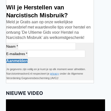
Wil je Herstellen van
Narcistisch Misbruik?
Meld je Gratis aan op onze wekelijkse
nieuwsbrief met waardevolle tips voor herstel en
ontvang 'De Ultieme Gids voor Herstel na
Narcistisch Misbruik' als welkomstgeschenk!
Naam *
E-mailadres *
Aanmelden
Je gegevens zijn veilig en je kunt je op elk moment weer afmelden.
Narcistontmaskerd.nl respecteert je
privacy
onder de Algemene
Verordening Gegevensbescherming (AVG)!
NIEUWE VIDEO