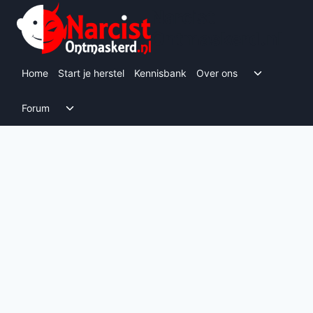
Doorgaan
Narcist
naar
Ontmaskerd.nl
inhoud
Toggle s
Home
Start je herstel
Kennisbank
Over ons
Toggle submenu
Forum