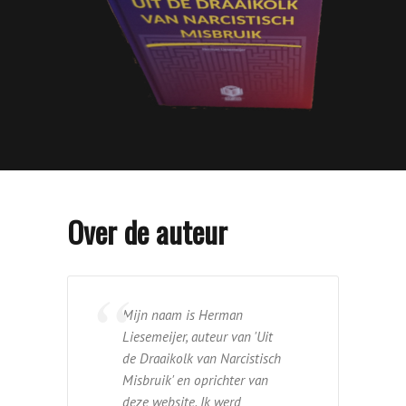
Over de auteur
Mijn naam is Herman
Liesemeijer, auteur van 'Uit
de Draaikolk van Narcistisch
Misbruik' en oprichter van
deze website. Ik werd