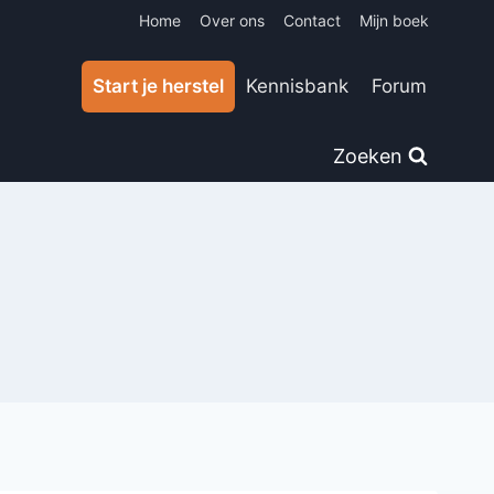
Home
Over ons
Contact
Mijn boek
Start je herstel
Kennisbank
Forum
Zoeken