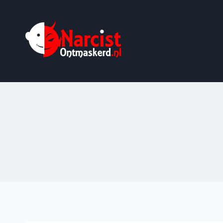
Doorgaan
naar
inhoud
Narcist Ontmask