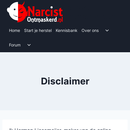
Doorgaan
Narcist
naar
Ontmaskerd.nl
inhoud
Toggle s
Home
Start je herstel
Kennisbank
Over ons
Toggle submenu
Forum
Disclaimer