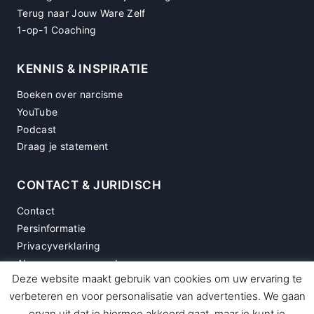
Terug naar Jouw Ware Zelf
1-op-1 Coaching
KENNIS & INSPIRATIE
Boeken over narcisme
YouTube
Podcast
Draag je statement
CONTACT & JURIDISCH
Contact
Persinformatie
Privacyverklaring
Algemene voorwaarden
Deze website maakt gebruik van cookies om uw ervaring te
Disclaimer
verbeteren en voor personalisatie van advertenties. We gaan
ervan uit dat je hiermee akkoord gaat, maar je kunt je