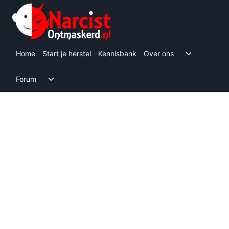
Doorgaan
Narcist
naar
Ontmaskerd.nl
inhoud
Toggle s
Home
Start je herstel
Kennisbank
Over ons
Toggle submenu
Forum