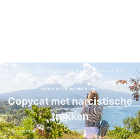
Home
/
NPS
/
Narcisme herkennen
/
Copycat met
narcistische trekken
NARCISME HERKENNEN
|
NPS
Copycat met narcistische
trekken
Door
Jacintha