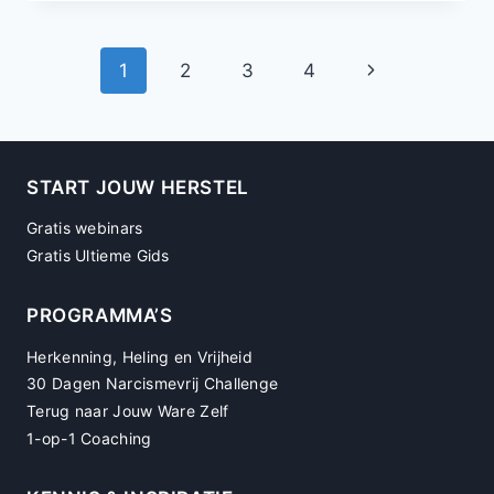
ZO
MOOI”
Paginanavigatie
1
2
3
4
Volgende
pagina
START JOUW HERSTEL
Gratis webinars
Gratis Ultieme Gids
PROGRAMMA’S
Herkenning, Heling en Vrijheid
30 Dagen Narcismevrij Challenge
Terug naar Jouw Ware Zelf
1-op-1 Coaching