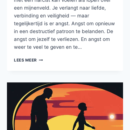
met een narcist kan voelen als lopen over
een mijnenveld. Je verlangt naar liefde,
verbinding en veiligheid — maar
tegelijkertijd is er angst. Angst om opnieuw
in een destructief patroon te belanden. De
angst om jezelf te verliezen. En angst om
weer te veel te geven en te…
NIEUWE
LEES MEER
RELATIE
NA
RELATIE
MET
NARCIST:
DURF
IK
DIT
NOG?