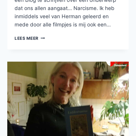
dat ons allen aangaat… Narcisme. Ik heb
inmiddels veel van Herman geleerd en
mede door alle filmpjes is mij ook een…
MARIA
LEES MEER
DAMEN:
‘HOE
ANNA
ZICHZELF
WEER
TERUGVOND’