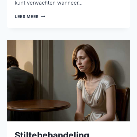
kunt verwachten wanneer…
DE
LEES MEER
RELATIE
MET
EEN
NARCIST
VERBREKEN
Stiltebehandeling