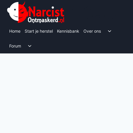
Doorgaan
Narcist
naar
Ontmaskerd.nl
inhoud
Toggle s
Home
Start je herstel
Kennisbank
Over ons
Toggle submenu
Forum