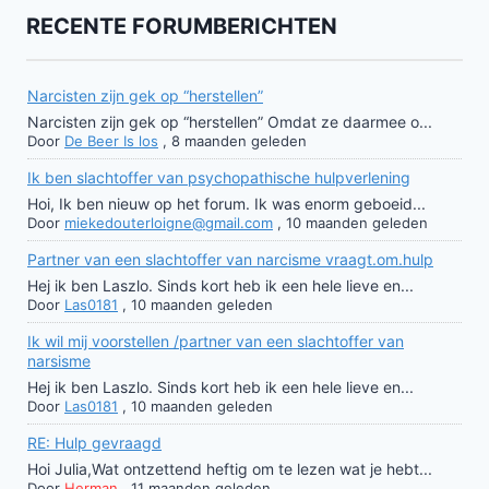
RECENTE FORUMBERICHTEN
Narcisten zijn gek op “herstellen”
Narcisten zijn gek op “herstellen” Omdat ze daarmee o...
Door
De Beer Is los
,
8 maanden geleden
Ik ben slachtoffer van psychopathische hulpverlening
Hoi, Ik ben nieuw op het forum. Ik was enorm geboeid...
Door
miekedouterloigne@gmail.com
,
10 maanden geleden
Partner van een slachtoffer van narcisme vraagt.om.hulp
Hej ik ben Laszlo. Sinds kort heb ik een hele lieve en...
Door
Las0181
,
10 maanden geleden
Ik wil mij voorstellen /partner van een slachtoffer van
narsisme
Hej ik ben Laszlo. Sinds kort heb ik een hele lieve en...
Door
Las0181
,
10 maanden geleden
RE: Hulp gevraagd
Hoi Julia,Wat ontzettend heftig om te lezen wat je hebt...
Door
Herman
,
11 maanden geleden