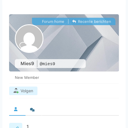
Forum home
|
Recente berichten
Mies9
@mies9
New Member
Volgen
1