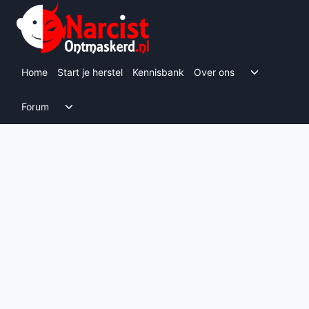
Doorgaan
Narcist
naar
Ontmaskerd.nl
inhoud
Toggle s
Home
Start je herstel
Kennisbank
Over ons
Toggle submenu
Forum