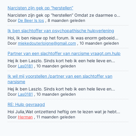
Narcisten zijn gek op “herstellen”
Narcisten zijn gek op “herstellen” Omdat ze daarmee o...
Door
De Beer Is los
,
8 maanden geleden
Ik ben slachtoffer van psychopathische hulpverlening
Hoi, Ik ben nieuw op het forum. Ik was enorm geboeid...
Door
miekedouterloigne@gmail.com
,
10 maanden geleden
Partner van een slachtoffer van narcisme vraagt.om.hulp
Hej ik ben Laszlo. Sinds kort heb ik een hele lieve en...
Door
Las0181
,
10 maanden geleden
Ik wil mij voorstellen /partner van een slachtoffer van
narsisme
Hej ik ben Laszlo. Sinds kort heb ik een hele lieve en...
Door
Las0181
,
10 maanden geleden
RE: Hulp gevraagd
Hoi Julia,Wat ontzettend heftig om te lezen wat je hebt...
Door
Herman
,
11 maanden geleden