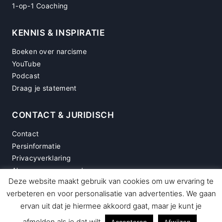
1-op-1 Coaching
KENNIS & INSPIRATIE
Boeken over narcisme
YouTube
Podcast
Draag je statement
CONTACT & JURIDISCH
Contact
Persinformatie
Privacyverklaring
Algemene voorwaarden
Deze website maakt gebruik van cookies om uw ervaring te
Disclaimer
verbeteren en voor personalisatie van advertenties. We gaan
ervan uit dat je hiermee akkoord gaat, maar je kunt je
afmelden als je dat wilt.