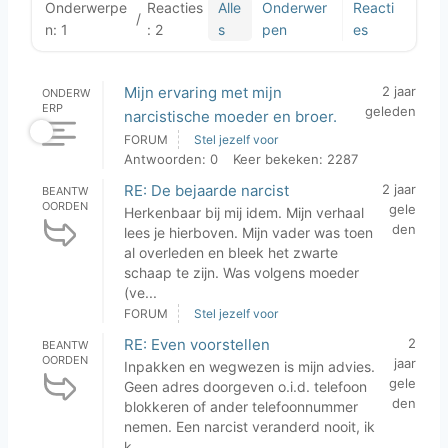
Onderwerpe
Reacties
Alle
Onderwer
Reacti
/
n: 1
: 2
s
pen
es
Mijn ervaring met mijn
2 jaar
ONDERW
ERP
geleden
narcistische moeder en broer.
FORUM
Stel jezelf voor
Antwoorden: 0
Keer bekeken: 2287
RE: De bejaarde narcist
2 jaar
BEANTW
OORDEN
gele
Herkenbaar bij mij idem. Mijn verhaal
den
lees je hierboven. Mijn vader was toen
al overleden en bleek het zwarte
schaap te zijn. Was volgens moeder
(ve...
FORUM
Stel jezelf voor
RE: Even voorstellen
2
BEANTW
OORDEN
jaar
Inpakken en wegwezen is mijn advies.
gele
Geen adres doorgeven o.i.d. telefoon
den
blokkeren of ander telefoonnummer
nemen. Een narcist veranderd nooit, ik
k...