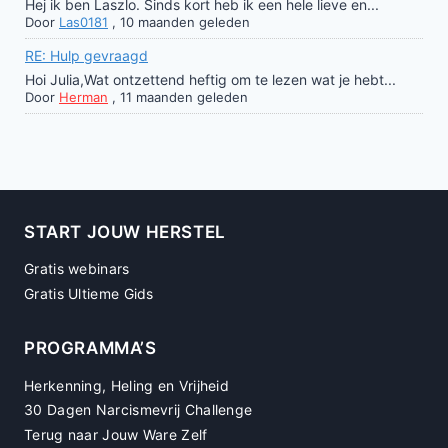
Hej ik ben Laszlo. Sinds kort heb ik een hele lieve en...
Door
Las0181
,
10 maanden geleden
RE: Hulp gevraagd
Hoi Julia,Wat ontzettend heftig om te lezen wat je hebt...
Door
Herman
,
11 maanden geleden
START JOUW HERSTEL
Gratis webinars
Gratis Ultieme Gids
PROGRAMMA’S
Herkenning, Heling en Vrijheid
30 Dagen Narcismevrij Challenge
Terug naar Jouw Ware Zelf