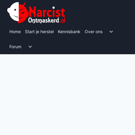
Doorgaan
Narcist
naar
Ontmaskerd.nl
inhoud
Toggle s
Home
Start je herstel
Kennisbank
Over ons
Toggle submenu
Forum