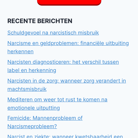
RECENTE BERICHTEN
Schuldgevoel na narcistisch misbruik
Narcisme en geldproblemen: financiële uitbuiting
herkennen
Narcisten diagnosticeren: het verschil tussen
label en herkenning
Narcisten in de zorg: wanneer zorg verandert in
machtsmisbruik
Mediteren om weer tot rust te komen na
emotionele uitputting
Femicide: Mannenprobleem of
Narcismeprobleem?
Narcist en ziekte: wanneer kwetsbaarheid een