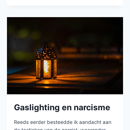
–
DE
KNECHTEN
VAN
DE
NARCIST
Gaslighting en narcisme
Reeds eerder besteedde ik aandacht aan