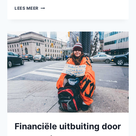
NARCISTISCHE
LEES MEER
PARTNER
–
OVER
NARCISME
IN
RELATIES
Financiële uitbuiting door