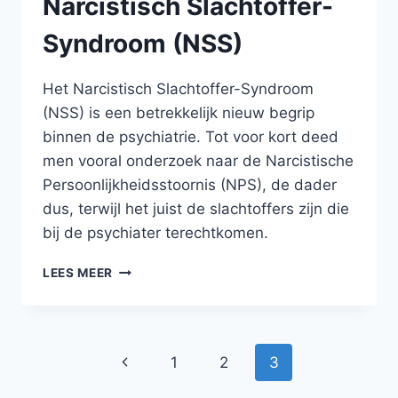
Narcistisch Slachtoffer-
Syndroom (NSS)
Het Narcistisch Slachtoffer-Syndroom
(NSS) is een betrekkelijk nieuw begrip
binnen de psychiatrie. Tot voor kort deed
men vooral onderzoek naar de Narcistische
Persoonlijkheidsstoornis (NPS), de dader
dus, terwijl het juist de slachtoffers zijn die
bij de psychiater terechtkomen.
NARCISTISCH
LEES MEER
SLACHTOFFER-
SYNDROOM
(NSS)
Paginanavigatie
Vorige
1
2
3
pagina