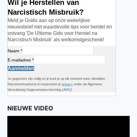
Wil je Herstellen van
Narcistisch Misbruik?
Meld je Gratis aan op onze wekelijkse
nieuwsbrief met waardevolle tips voor herstel en
ontvang 'De Ultieme Gids voor Herstel na
Narcistisch Misbruik' als welkomstgeschenk!
Naam *
E-mailadres *
Aanmelden
Je gegevens zijn veilig en je kunt je op elk moment weer afmelden.
Narcistontmaskerd.nl respecteert je
privacy
onder de Algemene
Verordening Gegevensbescherming (AVG)!
NIEUWE VIDEO