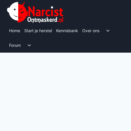
Doorgaan
Narcist
naar
Ontmaskerd.nl
inhoud
Toggle s
Home
Start je herstel
Kennisbank
Over ons
Toggle submenu
Forum