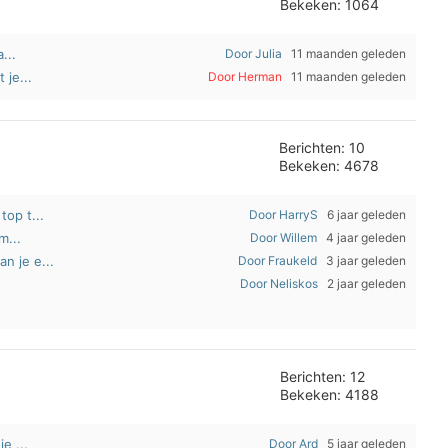
Bekeken: 1064
...
Door Julia
11 maanden geleden
 je...
Door Herman
11 maanden geleden
Berichten: 10
Bekeken: 4678
op t...
Door HarryS
6 jaar geleden
m...
Door Willem
4 jaar geleden
n je e...
Door Fraukeld
3 jaar geleden
Door Neliskos
2 jaar geleden
Berichten: 12
Bekeken: 4188
e ...
Door Ard
5 jaar geleden