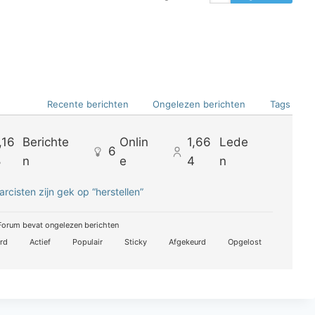
Recente berichten
Ongelezen berichten
Tags
,16
Berichte
Onlin
1,66
Lede
6
8
n
e
4
n
arcisten zijn gek op “herstellen”
orum bevat ongelezen berichten
rd
Actief
Populair
Sticky
Afgekeurd
Opgelost