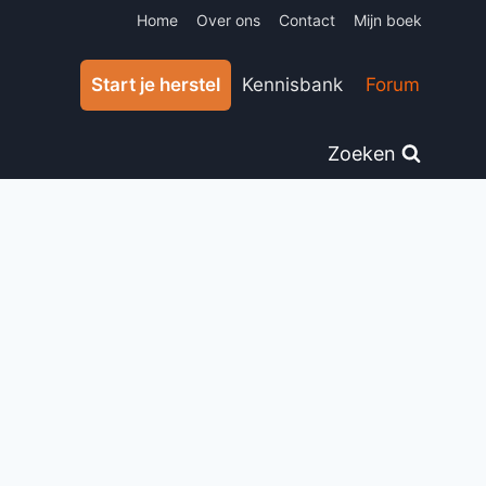
Home
Over ons
Contact
Mijn boek
Start je herstel
Kennisbank
Forum
Zoeken