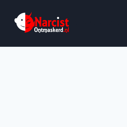
Doorgaan
naar
inhoud
Narcist Ontmask