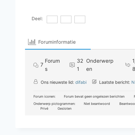
Deel:
Foruminformatie
Forum
32
Onderwerp
1
7
s
1
en
Ons nieuwste lid:
difabi
Laatste bericht:
N
Forum iconen:
Forum bevat geen ongelezen berichten
F
Onderwerp pictogrammen:
Niet beantwoord
Beantwoo
Privé
Gesloten