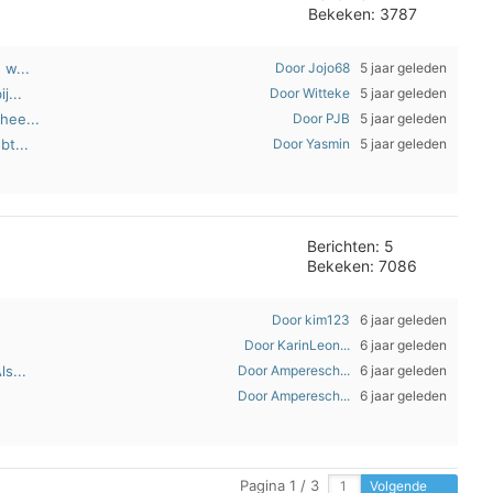
Bekeken: 3787
 w...
Door Jojo68
5 jaar geleden
j...
Door Witteke
5 jaar geleden
hee...
Door PJB
5 jaar geleden
bt...
Door Yasmin
5 jaar geleden
Berichten: 5
Bekeken: 7086
Door kim123
6 jaar geleden
Door KarinLeon...
6 jaar geleden
s...
Door Amperesch...
6 jaar geleden
Door Amperesch...
6 jaar geleden
Pagina 1 / 3
Volgende