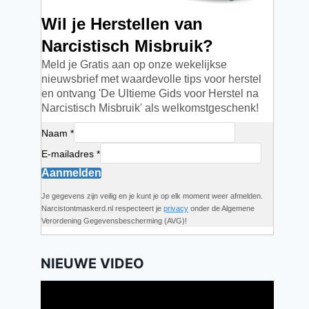
Wil je Herstellen van
Narcistisch Misbruik?
Meld je Gratis aan op onze wekelijkse
nieuwsbrief met waardevolle tips voor herstel
en ontvang 'De Ultieme Gids voor Herstel na
Narcistisch Misbruik' als welkomstgeschenk!
Naam *
E-mailadres *
Aanmelden
Je gegevens zijn veilig en je kunt je op elk moment weer afmelden.
Narcistontmaskerd.nl respecteert je
privacy
onder de Algemene
Verordening Gegevensbescherming (AVG)!
NIEUWE VIDEO