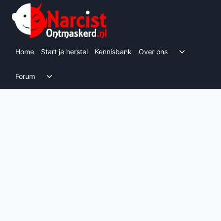
Doorgaan
Narcist
naar
Ontmaskerd.nl
inhoud
Toggle s
Home
Start je herstel
Kennisbank
Over ons
Toggle submenu
Forum