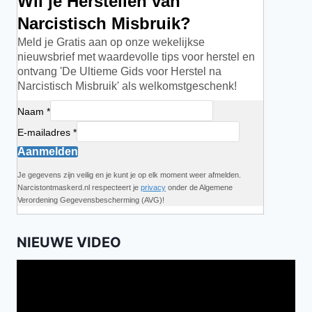
Wil je Herstellen van
Narcistisch Misbruik?
Meld je Gratis aan op onze wekelijkse
nieuwsbrief met waardevolle tips voor herstel en
ontvang 'De Ultieme Gids voor Herstel na
Narcistisch Misbruik' als welkomstgeschenk!
Naam *
E-mailadres *
Aanmelden
Je gegevens zijn veilig en je kunt je op elk moment weer afmelden.
Narcistontmaskerd.nl respecteert je
privacy
onder de Algemene
Verordening Gegevensbescherming (AVG)!
NIEUWE VIDEO